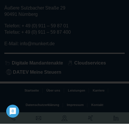
Äußere Sulzbacher Straße 29
90491 Nürnberg
Telefon: + 49 (0) 911 – 59 87 01
Telefax: + 49 (0) 911 – 59 87 400
E-Mail: info@munkert.de
Digitale Mandantenakte
Cloudservices
DATEV Meine Steuern
Startseite
Über uns
Leistungen
Karriere
Datenschutzerklärung
Impressum
Kontakt