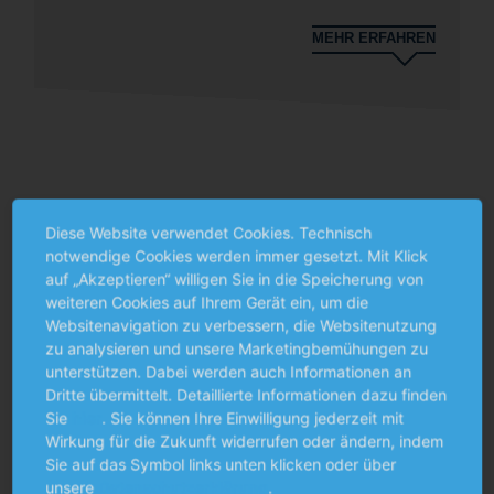
MEHR ERFAHREN
Diese Website verwendet Cookies. Technisch
notwendige Cookies werden immer gesetzt. Mit Klick
Sie möchten noch mehr erfahren?
auf „Akzeptieren“ willigen Sie in die Speicherung von
Finden Sie hier eine Übersicht über alle veröffentlichten
weiteren Cookies auf Ihrem Gerät ein, um die
Beiträge.
Websitenavigation zu verbessern, die Websitenutzung
zu analysieren und unsere Marketingbemühungen zu
unterstützen. Dabei werden auch Informationen an
ALLE BEITRÄGE
Dritte übermittelt. Detaillierte Informationen dazu finden
Sie
hier
. Sie können Ihre Einwilligung jederzeit mit
Wirkung für die Zukunft widerrufen oder ändern, indem
Sie auf das Symbol links unten klicken oder über
unsere
Datenschutzerklärung
.