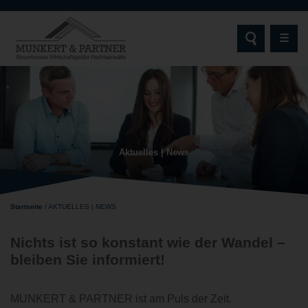
☰
STARTSEITE
MUNKERT & PARTNER
Aktuelles | News
AKTUELLES | NEWS
LEISTUNGEN
Startseite
/
AKTUELLES | NEWS
ZIELGRUPPEN
Nichts ist so konstant wie der Wandel –
bleiben Sie informiert!
SCHWERPUNKTE & EXPERTISEN
DIGITALE SERVICES
MUNKERT & PARTNER ist am Puls der Zeit.