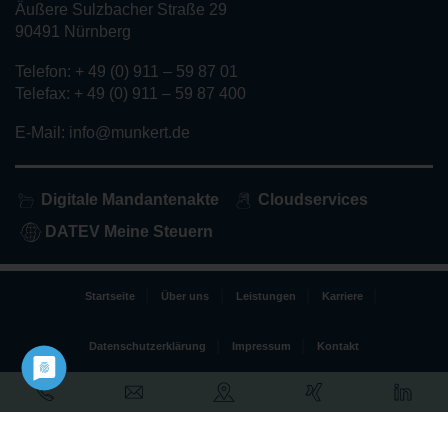
Äußere Sulzbacher Straße 29
90491 Nürnberg
Telefon: + 49 (0) 911 – 59 87 01
Telefax: + 49 (0) 911 – 59 87 400
E-Mail: info@munkert.de
Digitale Mandantenakte
Cloudservices
DATEV Meine Steuern
Startseite
Über uns
Leistungen
Karriere
Datenschutzerklärung
Impressum
Kontakt