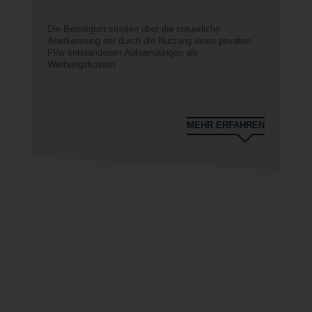
Die Beteiligten streiten über die steuerliche
In
Anerkennung der durch die Nutzung eines privaten
Wo
Pkw entstandenen Aufwendungen als
s
Werbungskosten.
st
EN
MEHR ERFAHREN