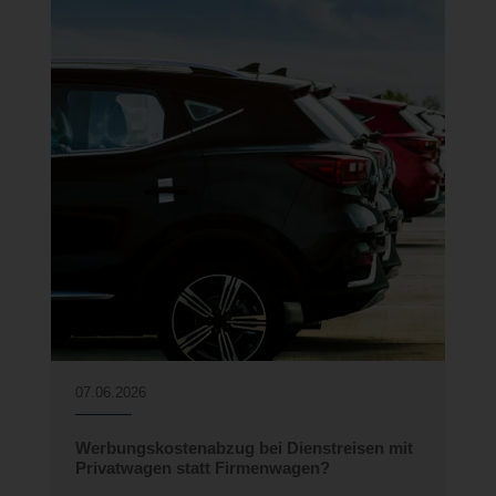
07.06.2026
0
t
Werbungskostenabzug bei Dienstreisen mit
M
Privatwagen statt Firmenwagen?
–