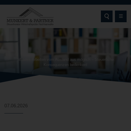
☰
STARTSEITE
MUNKERT & PARTNER
Mobiles Arbeiten vom Ausland aus möglich – Steuerliche
Konsequenzen bedenken!
AKTUELLES | NEWS
LEISTUNGEN
ZIELGRUPPEN
07.06.2026
SCHWERPUNKTE & EXPERTISEN
DIGITALE SERVICES