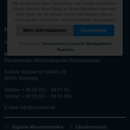
Wir verwenden Open Street Map, um Inhalte einzubetten.
Dieser Service kann Daten zu Ihren Aktivitäten sammeln.
Bitte lesen Sie die Details durch und stimmen Sie der
Nutzung des Service zu, um diese Inhalte anzuzeigen.
Kontakt
Mehr Informationen
Akzeptieren
Wir freuen uns auf Ihren Besuch!
Powered by
Usercentrics Consent Management
Platform
MUNKERT & PARTNER
Steuerberater Wirtschaftsprüfer Rechtsanwälte
Äußere Sulzbacher Straße 29
90491 Nürnberg
Telefon: + 49 (0) 911 – 59 87 01
Telefax: + 49 (0) 911 – 59 87 400
E-Mail: info@munkert.de
Digitale Mandantenakte
Cloudservices