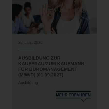
28. Jan.. 2026
AUSBILDUNG ZUR
KAUFFRAU/ZUM KAUFMANN
FÜR BÜROMANAGEMENT
(M/W/D) (01.09.2027)
Ausbildung
N
MEHR ERFAHREN