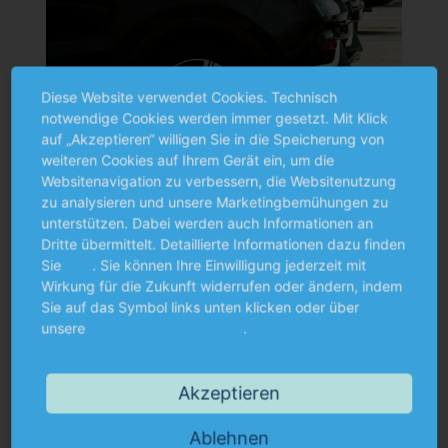
Diese Website verwendet Cookies. Technisch
notwendige Cookies werden immer gesetzt. Mit Klick
auf „Akzeptieren“ willigen Sie in die Speicherung von
weiteren Cookies auf Ihrem Gerät ein, um die
07.06.2026
0
Websitenavigation zu verbessern, die Websitenutzung
zu analysieren und unsere Marketingbemühungen zu
Werbungskostenabzug bei Dienstreisen mit
G
unterstützen. Dabei werden auch Informationen an
Privatwagen statt Firmenwagen?
m
Dritte übermittelt. Detaillierte Informationen dazu finden
Sie
hier
. Sie können Ihre Einwilligung jederzeit mit
Wirkung für die Zukunft widerrufen oder ändern, indem
Die Beteiligten streiten über die steuerliche
D
Sie auf das Symbol links unten klicken oder über
s
Anerkennung der durch die Nutzung eines privaten
un
unsere
Datenschutzerklärung
.
f
Pkw entstandenen Aufwendungen als
Werbungskosten.
ft
Akzeptieren
Ablehnen
EN
MEHR ERFAHREN