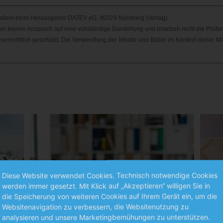
 allein beim Herausgeber DATEV eG, 90329 Nürnberg (Verlag).
eben keinen Anspruch auf eine vollständige Darstellung und ersetzen nicht die Prüfu
errechtlich geschützt. Die Verwendung der Inhalte und Bilder im Kontext dieser M
Diese Website verwendet Cookies. Technisch notwendige Cookies
werden immer gesetzt. Mit Klick auf „Akzeptieren“ willigen Sie in
die Speicherung von weiteren Cookies auf Ihrem Gerät ein, um die
Websitenavigation zu verbessern, die Websitenutzung zu
analysieren und unsere Marketingbemühungen zu unterstützen.