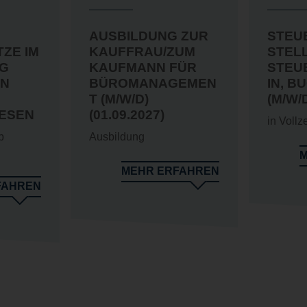
AUSBILDUNG ZUR
STEU
ZE IM
KAUFFRAU/ZUM
STELL
NG
KAUFMANN FÜR
STEU
RN
BÜROMANAGEMEN
IN, B
T (M/W/D)
(M/W/
ESEN
(01.09.2027)
in Vollze
b
Ausbildung
M
MEHR ERFAHREN
FAHREN