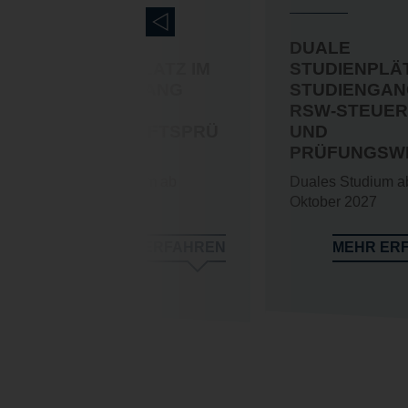
DUALER
DUALE
STUDIENPLATZ IM
STUDIENPLÄT
STUDIENGANG
STUDIENGA
RSW-
RSW-STEUE
WIRTSCHAFTSPRÜ
UND
FUNG
PRÜFUNGSW
Duales Studium ab
Duales Studium a
Oktober 2027
Oktober 2027
MEHR ERFAHREN
MEHR ER