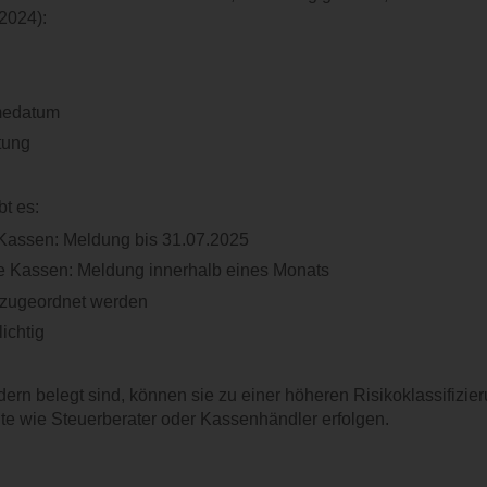
2024):
medatum
tung
t es:
 Kassen: Meldung bis 31.07.2025
e Kassen: Meldung innerhalb eines Monats
 zugeordnet werden
ichtig
ern belegt sind, können sie zu einer höheren Risikoklassifizie
e wie Steuerberater oder Kassenhändler erfolgen.