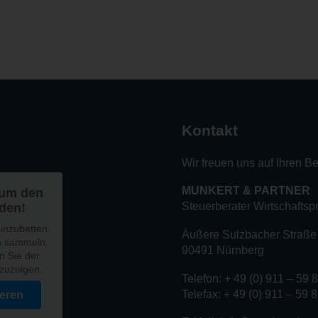
Kontakt
Wir freuen uns auf Ihren B
MUNKERT & PARTNER
 um den
Steuerberater Wirtschaftsp
aden!
inzubetten.
Äußere Sulzbacher Straße
en sammeln.
90491 Nürnberg
n Sie der
nzuzeigen.
Telefon: + 49 (0) 911 – 59 
Telefax: + 49 (0) 911 – 59 
eren