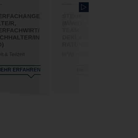
ERFACHANGE
STEUERBERATER
TE/R,
(M/W/D) ALS
ERFACHWIRT/
TEAMLEITER/IN
UCHHALTER/IN
DEKLARATIONSBE
D)
RATUNG
it & Teilzeit
in Vollzeit & Teilzeit
EHR ERFAHREN
MEHR ERFAHREN