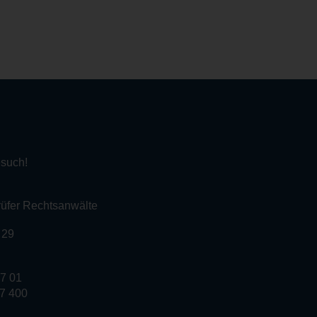
esuch!
rüfer Rechtsanwälte
 29
87 01
87 400