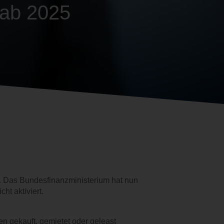
 ab 2025
 Das Bundesfinanzministerium hat nun
ht aktiviert.
n gekauft, gemietet oder geleast