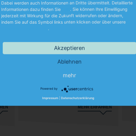
Dabei werden auch Informationen an Dritte übermittelt. Detaillierte
Informationen dazu finden Sie
hier
. Sie können Ihre Einwilligung
jederzeit mit Wirkung für die Zukunft widerrufen oder ändern,
indem Sie auf das Symbol links unten klicken oder über unsere
07.06.2026
07.
Datenschutzerklärung
.
sen
Mobiles Arbeiten vom Ausland aus
Gru
möglich – Steuerliche Konsequenzen
pas
Akzeptieren
bedenken!
Ablehnen
In Deutschland gilt der Grundsatz: Wer im Inland
Die
Wohnsitz oder gewöhnlichen Aufenthalt hat, ist
unte
mehr
s
mit seinem Welteinkommen in Deutschland
steuerpflichtig
Powered by
Impressum
|
Datenschutzerklärung
HREN
MEHR ERFAHREN