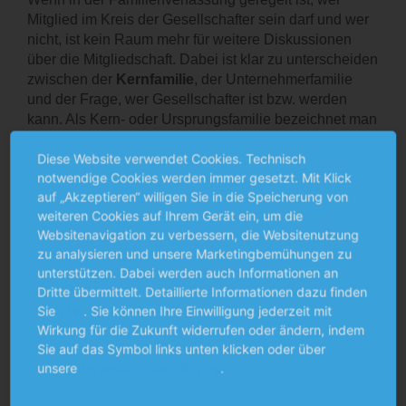
Mitglied im Kreis der Gesellschafter sein darf und wer
nicht, ist kein Raum mehr für weitere Diskussionen
über die Mitgliedschaft. Dabei ist klar zu unterscheiden
zwischen der
Kernfamilie
, der Unternehmerfamilie
und der Frage, wer Gesellschafter ist bzw. werden
kann. Als Kern- oder Ursprungsfamilie bezeichnet man
die jeweiligen Lebenspartner und ihre Kinder.
Diese Website verwendet Cookies. Technisch
Als
Unternehmerfamilie
werden all diejenigen
notwendige Cookies werden immer gesetzt. Mit Klick
Familienmitglieder bezeichnet, die sich zu dem
auf „Akzeptieren“ willigen Sie in die Speicherung von
Familienunternehmen und den dieses prägenden
weiteren Cookies auf Ihrem Gerät ein, um die
Werten bekennen. In der Regel sind das diejenigen
Websitenavigation zu verbessern, die Websitenutzung
Familienmitglieder, die auch die Familienverfassung
zu analysieren und unsere Marketingbemühungen zu
mitunterzeichnen. Unternehmerfamilien mit mehreren
unterstützen. Dabei werden auch Informationen an
Familienstämmen haben also auch mehrere
Dritte übermittelt. Detaillierte Informationen dazu finden
Kernfamilien.
Sie
hier
. Sie können Ihre Einwilligung jederzeit mit
Wirkung für die Zukunft widerrufen oder ändern, indem
Nachfolgestrategie ist überlebenswichtig.
Sie auf das Symbol links unten klicken oder über
Wichtig ist auch, unter welchen Voraussetzungen neue
unsere
Datenschutzerklärung
.
Familienmitglieder in die Unternehmerfamilie
aufgenommen werden und wann die Zugehörigkeit zur