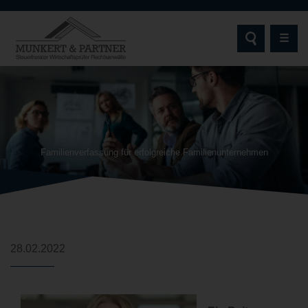
☰
STARTSEITE
MUNKERT & PARTNER
Familienverfassung für erfolgreiche Familienunternehmen
AKTUELLES | NEWS
LEISTUNGEN
ZIELGRUPPEN
28.02.2022
SCHWERPUNKTE & EXPERTISEN
DIGITALE SERVICES