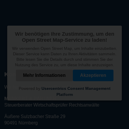
Wir benötigen Ihre Zustimmung, um den
Open Street Map-Service zu laden!
Wir verwenden Open Street Map, um Inhalte einzubetten.
Dieser Service kann Daten zu Ihren Aktivitäten sammeln.
Bitte lesen Sie die Details durch und stimmen Sie der
Nutzung des Service zu, um diese Inhalte anzuzeigen.
Kontakt
Mehr Informationen
Akzeptieren
Wir freuen uns auf Ihren Besuch!
Powered by
Usercentrics Consent Management
Platform
MUNKERT & PARTNER
Steuerberater Wirtschaftsprüfer Rechtsanwälte
Äußere Sulzbacher Straße 29
90491 Nürnberg