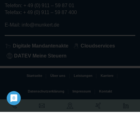
Telefon: + 49 (0) 911 – 59 87 01
Telefax: + 49 (0) 911 – 59 87 400
E-Mail: info@munkert.de
Digitale Mandantenakte
Cloudservices
DATEV Meine Steuern
Startseite
Über uns
Leistungen
Karriere
Datenschutzerklärung
Impressum
Kontakt