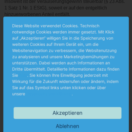
Insoweit ist der Veräußerungsgewinn steuerbar (§ 23 Abs.
1 Satz 1 Nr. 1 EStG), soweit er auf den entgeltlich
hinzuerworbenen Anteil entfällt.
Diese Website verwendet Cookies. Technisch
Der Bundesfinanzhof ist dem entgegengetreten. Der
notwendige Cookies werden immer gesetzt. Mit Klick
entgeltliche Erwerb eines Anteils an einer
auf „Akzeptieren“ willigen Sie in die Speicherung von
Erbengemeinschaft führt nicht zur anteiligen Anschaffung
weiteren Cookies auf Ihrem Gerät ein, um die
eines zum Gesamthandsvermögen der Erbengemeinschaft
Websitenavigation zu verbessern, die Websitenutzung
gehörenden Grundstücks.
zu analysieren und unsere Marketingbemühungen zu
unterstützen. Dabei werden auch Informationen an
Hinweis
Dritte übermittelt. Detaillierte Informationen dazu finden
Sie
hier
. Sie können Ihre Einwilligung jederzeit mit
Der Bundesfinanzhof hat somit seine Rechtsprechung
Wirkung für die Zukunft widerrufen oder ändern, indem
geändert und sich der Ansicht der Finanzverwaltung
Sie auf das Symbol links unten klicken oder über
entgegengestellt.
unsere
Datenschutzerklärung
.
Akzeptieren
Ablehnen