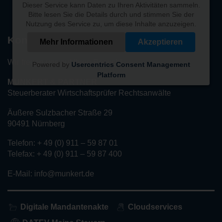
Dieser Service kann Daten zu Ihren Aktivitäten sammeln.
Bitte lesen Sie die Details durch und stimmen Sie der
Nutzung des Service zu, um diese Inhalte anzuzeigen.
Kontakt
Mehr Informationen
Akzeptieren
Wir freuen uns auf Ihren Besuch!
Powered by
Usercentrics Consent Management
Platform
MUNKERT & PARTNER
Steuerberater Wirtschaftsprüfer Rechtsanwälte
Äußere Sulzbacher Straße 29
90491 Nürnberg
Telefon: + 49 (0) 911 – 59 87 01
Telefax: + 49 (0) 911 – 59 87 400
E-Mail: info@munkert.de
Digitale Mandantenakte
Cloudservices