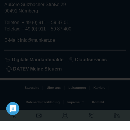
Äußere Sulzbacher Straße 29
90491 Nürnberg
Telefon: + 49 (0) 911 – 59 87 01
Telefax: + 49 (0) 911 – 59 87 400
E-Mail: info@munkert.de
Digitale Mandantenakte
Cloudservices
DATEV Meine Steuern
Startseite
Über uns
Leistungen
Karriere
Datenschutzerklärung
Impressum
Kontakt