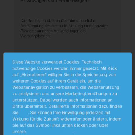
Privatwagen statt Firmenwagen?
–
Die Beteiligten streiten über die steuerliche
In
Anerkennung der durch die Nutzung eines privaten
Wo
Pkw entstandenen Aufwendungen als
s
Werbungskosten.
st
Diese Website verwendet Cookies. Technisch
EN
MEHR ERFAHREN
notwendige Cookies werden immer gesetzt. Mit Klick
auf „Akzeptieren“ willigen Sie in die Speicherung von
weiteren Cookies auf Ihrem Gerät ein, um die
Websitenavigation zu verbessern, die Websitenutzung
zu analysieren und unsere Marketingbemühungen zu
unterstützen. Dabei werden auch Informationen an
Dritte übermittelt. Detaillierte Informationen dazu finden
Sie
hier
. Sie können Ihre Einwilligung jederzeit mit
Wirkung für die Zukunft widerrufen oder ändern, indem
Sie auf das Symbol links unten klicken oder über
unsere
Datenschutzerklärung
.
Karriere bei MUNKERT & PARTNER. Unsere