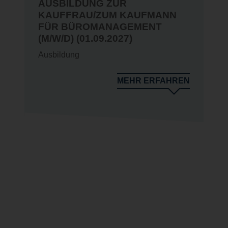
AUSBILDUNG ZUR
KAUFFRAU/ZUM KAUFMANN
FÜR BÜROMANAGEMENT
(M/W/D) (01.09.2027)
Ausbildung
N
MEHR ERFAHREN