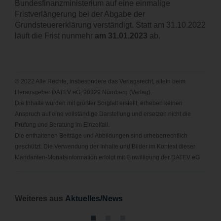
Bundesfinanzministerium auf eine einmalige
KARRIERE
Fristverlängerung bei der Abgabe der
Grundsteuererklärung verständigt. Statt am 31.10.2022
KONTAKT
läuft die Frist nunmehr
am 31.01.2023
ab.
© 2022 Alle Rechte, insbesondere das Verlagsrecht, allein beim
Herausgeber DATEV eG, 90329 Nürnberg (Verlag).
Die Inhalte wurden mit größter Sorgfalt erstellt, erheben keinen
Anspruch auf eine vollständige Darstellung und ersetzen nicht die
Prüfung und Beratung im Einzelfall.
Die enthaltenen Beiträge und Abbildungen sind urheberrechtlich
geschützt. Die Verwendung der Inhalte und Bilder im Kontext dieser
Mandanten-Monatsinformation erfolgt mit Einwilligung der DATEV eG
Wei
teres aus
Aktuelles/News