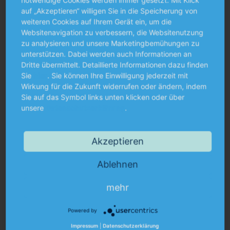
notwendige Cookies werden immer gesetzt. Mit Klick
auf „Akzeptieren“ willigen Sie in die Speicherung von
weiteren Cookies auf Ihrem Gerät ein, um die
Websitenavigation zu verbessern, die Websitenutzung
Die Beteiligten streiten über die steuerliche
In
Anerkennung der durch die Nutzung eines privaten
Wo
zu analysieren und unsere Marketingbemühungen zu
Pkw entstandenen Aufwendungen als
s
unterstützen. Dabei werden auch Informationen an
Werbungskosten.
st
Dritte übermittelt. Detaillierte Informationen dazu finden
Sie
hier
. Sie können Ihre Einwilligung jederzeit mit
Wirkung für die Zukunft widerrufen oder ändern, indem
Sie auf das Symbol links unten klicken oder über
EN
MEHR ERFAHREN
unsere
Datenschutzerklärung
.
Akzeptieren
Ablehnen
mehr
Powered by
Karriere bei MUNKERT & PARTNER. Unsere
Impressum
|
Datenschutzerklärung