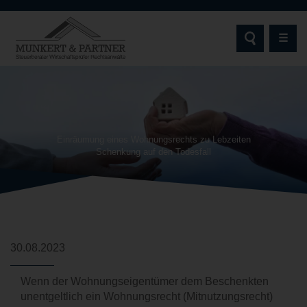
☰
STARTSEITE
MUNKERT & PARTNER
Einräumung eines Wohnungsrechts zu Lebzeiten
Schenkung auf den Todesfall
AKTUELLES | NEWS
LEISTUNGEN
ZIELGRUPPEN
30.08.2023
SCHWERPUNKTE & EXPERTISEN
Wenn der Wohnungseigentümer dem Beschenkten
DIGITALE SERVICES
unentgeltlich ein Wohnungsrecht (Mitnutzungsrecht)