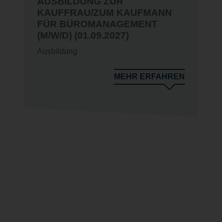
AUSBILDUNG ZUR
KAUFFRAU/ZUM KAUFMANN
FÜR BÜROMANAGEMENT
(M/W/D) (01.09.2027)
Ausbildung
N
MEHR ERFAHREN