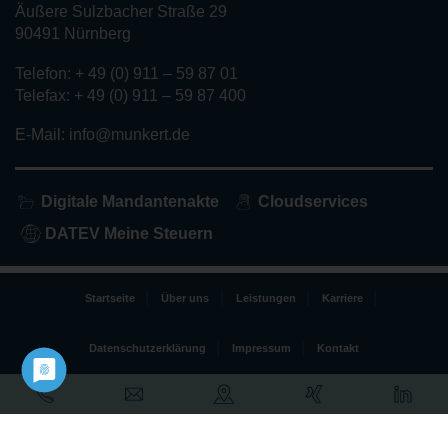
Äußere Sulzbacher Straße 29
90491 Nürnberg
Telefon: + 49 (0) 911 – 59 87 01
Telefax: + 49 (0) 911 – 59 87 400
E-Mail: info@munkert.de
Digitale Mandantenakte
Cloudservices
DATEV Meine Steuern
Startseite
Über uns
Leistungen
Karriere
Datenschutzerklärung
Impressum
Kontakt