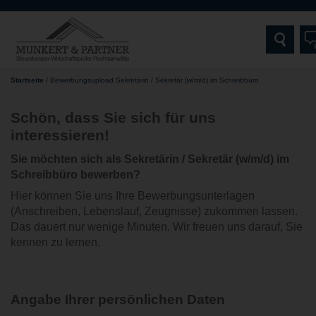
Bewerbungsupload
Startseite
/
Bewerbungsupload Sekretärin / Sekretär (w/m/d) im Schreibbüro
STARTSEITE
Schön, dass Sie sich für uns
interessieren
!
MUNKERT & PARTNER
Sie möchten sich als Sekretärin / Sekretär (w/m/d) im
AKTUELLES | NEWS
Schreibbüro bewerben?
Hier können Sie uns Ihre Bewerbungsunterlagen
LEISTUNGEN
(Anschreiben, Lebenslauf, Zeugnisse) zukommen lassen.
Das dauert nur wenige Minuten. Wir freuen uns darauf, Sie
ZIELGRUPPEN
kennen zu lernen.
SCHWERPUNKTE & EXPERTISEN
Angabe Ihrer persönlichen Daten
DIGITALE SERVICES