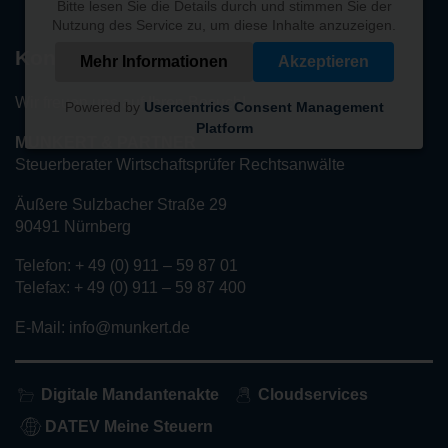
Bitte lesen Sie die Details durch und stimmen Sie der
Nutzung des Service zu, um diese Inhalte anzuzeigen.
Kontakt
Mehr Informationen
Akzeptieren
Wir freuen uns auf Ihren Besuch!
Powered by
Usercentrics Consent Management
Platform
MUNKERT & PARTNER
Steuerberater Wirtschaftsprüfer Rechtsanwälte
Äußere Sulzbacher Straße 29
90491 Nürnberg
Telefon: + 49 (0) 911 – 59 87 01
Telefax: + 49 (0) 911 – 59 87 400
E-Mail: info@munkert.de
Digitale Mandantenakte
Cloudservices
DATEV Meine Steuern